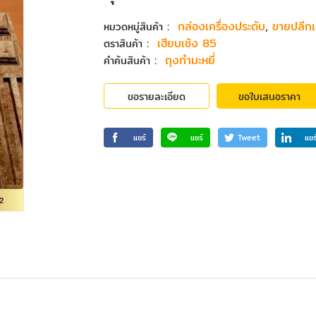
:
กล่องเครื่องประดับ
,
ขายปลีกเ
หมวดหมู่สินค้า
:
เฮียบเซ้ง 85
ตราสินค้า
:
ถุงกำมะหยี่
คำค้นสินค้า
ขอรายละเอียด
ขอใบเสนอราคา
แชร์
แชร์
Tweet
แชร