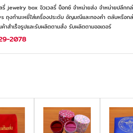
ลรี่ jewelry box จิวเวลรี่ บ็อกซ์ จำหน่ายส่ง จำหน่ายปลีกกล่
ys ถุงกำมะหยี่ใส่เครื่องประดับ อัญมณีและทองคำ ตลับหรือกล่อ
นค้าสำเร็จรูปและรับผลิตตามสั่ง รับผลิตตามออเดอร์
-029-2078