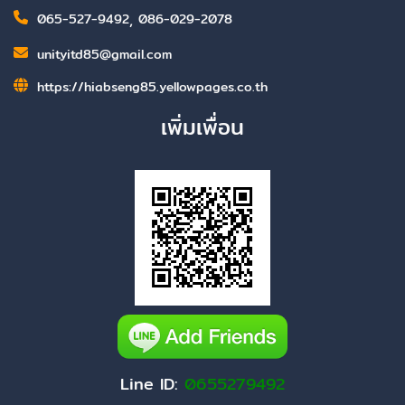
065-527-9492
,
086-029-2078
unityitd85@gmail.com
https://hiabseng85.yellowpages.co.th
เพิ่มเพื่อน
Line ID:
0655279492